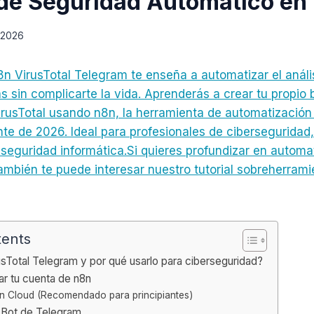
 de Seguridad Automático en
 2026
n8n VirusTotal Telegram te enseña a automatizar el análi
 sin complicarte la vida. Aprenderás a crear tu propio
rusTotal usando n8n, la herramienta de automatización
te de 2026. Ideal para profesionales de ciberseguridad,
 seguridad informática.Si quieres profundizar en automa
ambién te puede interesar nuestro tutorial sobreherram
tents
sTotal Telegram y por qué usarlo para ciberseguridad?
ar tu cuenta de n8n
n Cloud (Recomendado para principiantes)
u Bot de Telegram