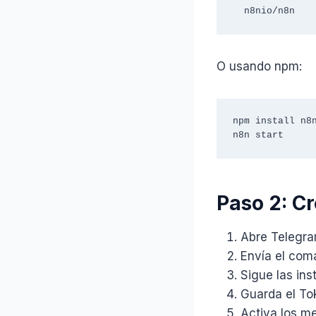
  n8nio/n8n
O usando npm:
npm install n8n
n8n start
Paso 2: C
Abre Telegr
Envía el com
Sigue las ins
Guarda el To
Activa los m