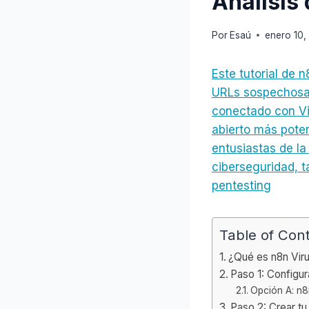
Análisis
Por
Esaú
enero 10,
Este tutorial de 
URLs sospechosas
conectado con Vi
abierto más poten
entusiastas de la
ciberseguridad, t
pentesting
Table of Con
¿Qué es n8n Viru
Paso 1: Configur
Opción A: n8
Paso 2: Crear t