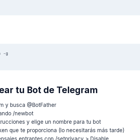
 -g

rear tu Bot de Telegram
am y busca @BotFather
ando /newbot
trucciones y elige un nombre para tu bot
ken que te proporciona (lo necesitarás más tarde)
ensajes entrantes con /setprivacy > Disable