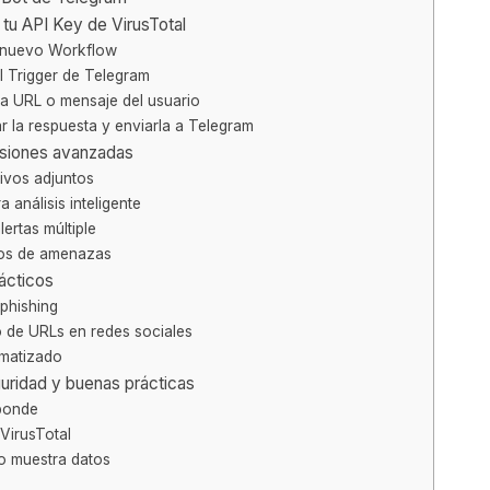
tu API Key de VirusTotal
n nuevo Workflow
el Trigger de Telegram
 la URL o mensaje del usuario
r la respuesta y enviarla a Telegram
nsiones avanzadas
hivos adjuntos
a análisis inteligente
lertas múltiple
tos de amenazas
ácticos
 phishing
o de URLs en redes sociales
matizado
uridad y buenas prácticas
sponde
 VirusTotal
o muestra datos