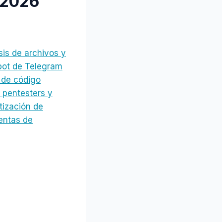
 2026
sis de archivos y
 bot de Telegram
 de código
 pentesters y
tización de
ientas de