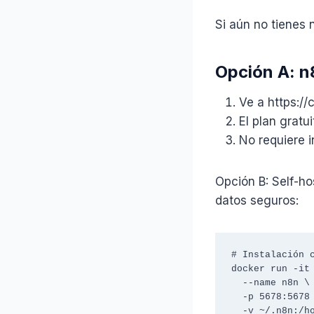
Si aún no tienes 
Opción A: n
Ve a https://
El plan gratu
No requiere 
Opción B: Self-ho
datos seguros:
# Instalación c
docker run -it 
  --name n8n \

  -p 5678:5678 \

  -v ~/.n8n:/home/node/.n8n \
