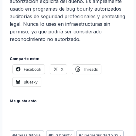
autorización explícita del dueño. Es ampliamente
usado en programas de bug bounty autorizados,
auditorías de seguridad profesionales y pentesting
legal. Nunca lo uses en infraestructuras sin
permiso, ya que podría ser considerado
reconocimiento no autorizado.
Comparte esto:
Facebook
X
Threads
Bluesky
Me gusta esto:
Etiquetas
#
Amass tutorial
#
bug bounty
#
ciberseguridad 2025