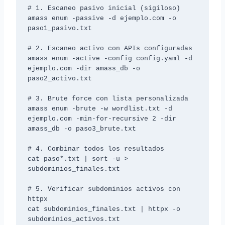
# 1. Escaneo pasivo inicial (sigiloso)

amass enum -passive -d ejemplo.com -o 
paso1_pasivo.txt

# 2. Escaneo activo con APIs configuradas

amass enum -active -config config.yaml -d 
ejemplo.com -dir amass_db -o 
paso2_activo.txt

# 3. Brute force con lista personalizada

amass enum -brute -w wordlist.txt -d 
ejemplo.com -min-for-recursive 2 -dir 
amass_db -o paso3_brute.txt

# 4. Combinar todos los resultados

cat paso*.txt | sort -u > 
subdominios_finales.txt

# 5. Verificar subdominios activos con 
httpx

cat subdominios_finales.txt | httpx -o 
subdominios_activos.txt