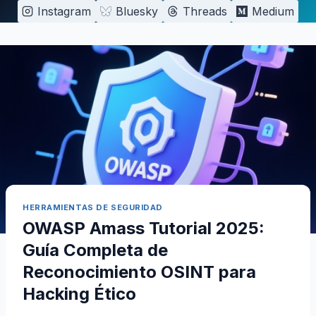
Saltar
Instagram
Bluesky
Threads
Medium
al
contenido
HERRAMIENTAS DE SEGURIDAD
OWASP Amass Tutorial 2025:
Guía Completa de
Reconocimiento OSINT para
Hacking Ético