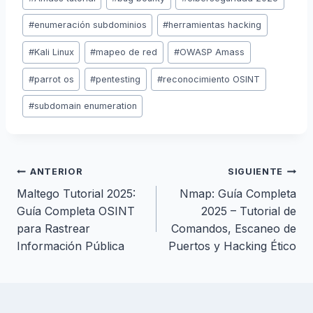
de
la
#
enumeración subdominios
#
herramientas hacking
entrada:
#
Kali Linux
#
mapeo de red
#
OWASP Amass
#
parrot os
#
pentesting
#
reconocimiento OSINT
#
subdomain enumeration
Navegación
ANTERIOR
SIGUIENTE
Maltego Tutorial 2025:
Nmap: Guía Completa
de
Guía Completa OSINT
2025 – Tutorial de
para Rastrear
Comandos, Escaneo de
entradas
Información Pública
Puertos y Hacking Ético