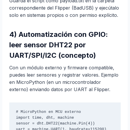
Guarda el script como payload.txt en la carpeta
correspondiente del Flipper (BadUSB) y ejecútalo
solo en sistemas propios o con permiso explícito.
4) Automatización con GPIO:
leer sensor DHT22 por
UART/SPI/I2C (concepto)
Con un módulo externo y firmware compatible,
puedes leer sensores y registrar valores. Ejemplo
en MicroPython (en un microcontrolador
externo) enviando datos por UART al Flipper.
# MicroPython en MCU externo

import time, dht, machine

sensor = dht.DHT22(machine.Pin(4))

uart = machine.UART(1, baudrate=115200)
