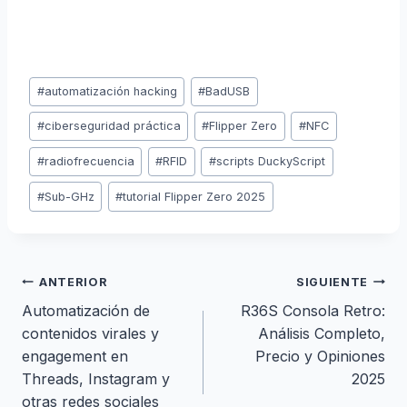
Etiquetas
#
automatización hacking
#
BadUSB
de
la
#
ciberseguridad práctica
#
Flipper Zero
#
NFC
entrada:
#
radiofrecuencia
#
RFID
#
scripts DuckyScript
#
Sub-GHz
#
tutorial Flipper Zero 2025
Navegación
ANTERIOR
SIGUIENTE
Automatización de
R36S Consola Retro:
de
contenidos virales y
Análisis Completo,
engagement en
Precio y Opiniones
entradas
Threads, Instagram y
2025
otras redes sociales